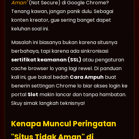
Aman"
(Not Secure) di Google Chrome?
Tenang kawan, jangan panik dulu. Sebagai
konten kreator, gue sering banget dapet
keluhan soal ini.
Masalah ini biasanya bukan karena situsnya
berbahaya, tapi karena ada sinkronisasi
sertifikat keamanan (SSL)
atau pengaturan
cache browser lo yang lagi rewel. Di panduan
kali ini, gue bakal bedah
Cara Ampuh
buat
benerin settingan Chrome lo biar akses login ke
portal
Slot
makin lancar dan tanpa hambatan.
Skuy simak langkah teknisnya!
Kenapa Muncul Peringatan
"Situs Tidak Aman" di