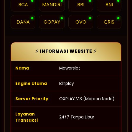
BCA
MANDIRI
BRI
BNI
DANA
GOPAY
OVO
QRIS
⚡ INFORMASI WEBSITE ⚡
Nama
Mawarslot
Engine Utama
Idnplay
Server Priority
OXPLAY V.3 (Maroon Node)
Layanan
24/7 Tanpa Libur
Transaksi