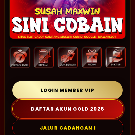
LOGIN MEMBER VIP
DAFTAR AKUN GOLD 2026
JALUR CADANGAN 1